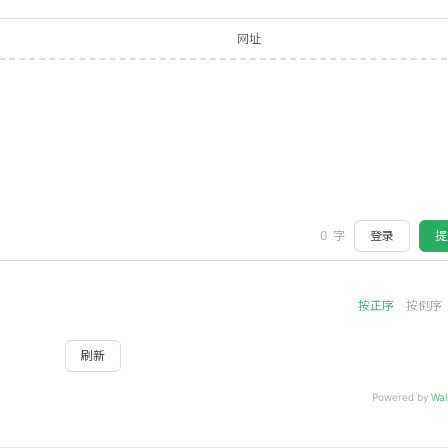
箱
网址
登录
提
0
字
按正序
按倒序
刷新
Powered by
Wal