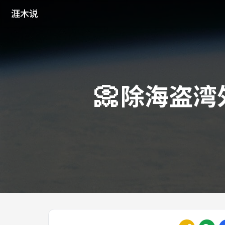
涯木说
📀
除海盗湾