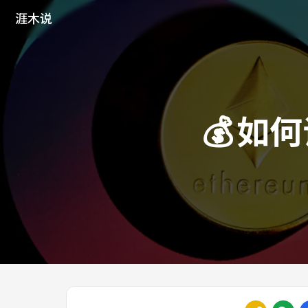
涯木说
💰
如何