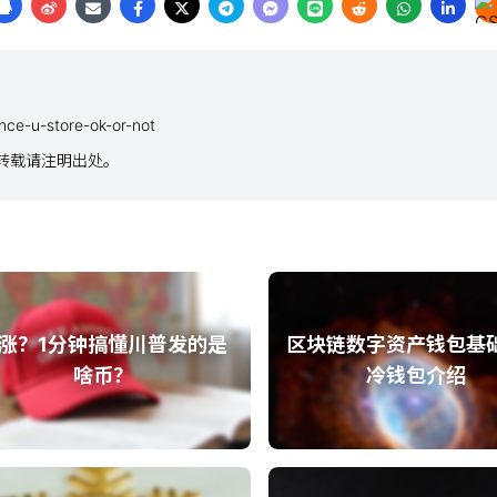
nce-u-store-ok-or-not
议，转载请注明出处。
涨？1分钟搞懂川普发的是
区块链数字资产钱包基
啥币？
冷钱包介绍