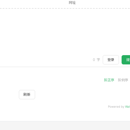
箱
网址
登录
提
0
字
按正序
按倒序
刷新
Powered by
Wal