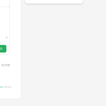
交
按热度
ine
v3.13.0