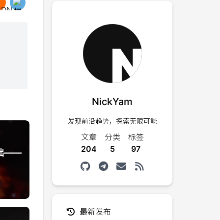
NickYam
发现前沿趋势，探索无限可能
文章
分类
标签
204
5
97
础——
最新发布