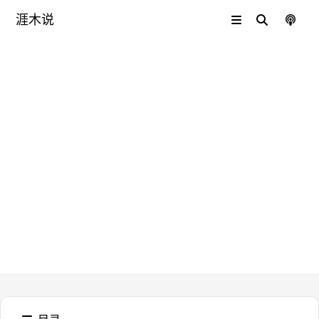
加密世界
涯木说
🌐
3.1万Star！彻底告别传统
VPN，这款神器让你一秒
组网
发布于
:
2026-5-30
最后更新
:
2026-6-1
138
次查看
VPN