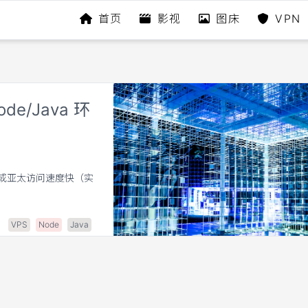
首页
影视
图床
VPN
e/Java 环
内或亚太访问速度快（实
VPS
Node
Java