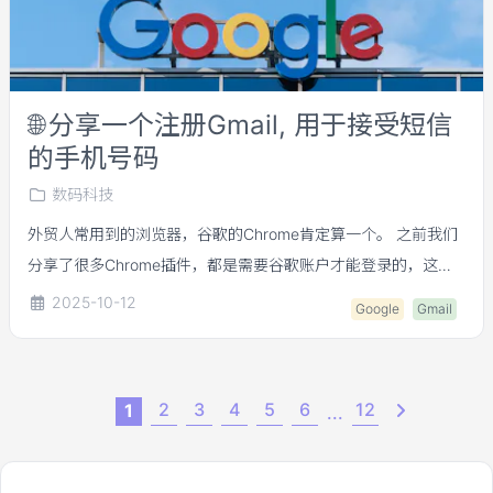
🌐
分享一个注册Gmail, 用于接受短信
的手机号码
数码科技
外贸人常用到的浏览器，谷歌的Chrome肯定算一个。 之前我们
分享了很多Chrome插件，都是需要谷歌账户才能登录的，这时
候就需要注册Gmail. 有个Gmail账户好处还很多，我最方便的就
2025-10-12
Google
Gmail
是，登录各种网站，需要注册的时候，直接Connect to
Google，用谷歌Gmail账户，一键登录，省得一个个注册了。 几
年前Gmail账户很好注册，后来严格了，内地号码接受不到验证
2
3
4
5
6
12
1
...
码，必须要找个国外号。