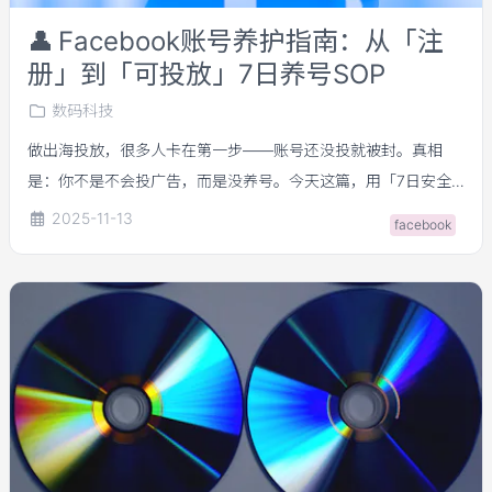
👤
Facebook账号养护指南：从「注
册」到「可投放」7日养号SOP
数码科技
做出海投放，很多人卡在第一步——账号还没投就被封。真相
是：你不是不会投广告，而是没养号。今天这篇，用「7日安全
周期表」帮你把账号从注册 → 养号 → 可投放，走完一套可复制
2025-11-13
facebook
路径。