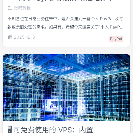
数码科技
不知各位在日常业务往来中，是否会遇到一些个人 PayPal 收付
款或余额处理的需求。如果有，希望今天这篇关于“个人 PayPal
余额提现”的实操教程能对你有所帮助。这次要介绍的提现渠道名
2025-12-3
PayPal
为 WindPayer（隶属于风付科技有限公司）。我个人的理解，它
的定位有点类似于 Payoneer 这类第三方支付服务。当你注册好
WindPayer 账号后，就可以申请专属收款账户，用来绑定个人
PayPal，实现余额提现。下面我也分享一下自己实际提现到账的
流程，供参考。
🖥️
可免费使用的 VPS：内置