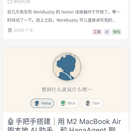
数码科技
前几天我发现 WorkBuddy 的 Notion 连接器终于开放了，第一
时间试了一下。连上之后，WorkBuddy 可以直接读写我的
Notion 页面和数据库——写文章、记笔记、查资料，全在一个对
2026-7-6
工具
AI
微信
话里搞定。
🤖
手把手搭建｜用 M2 MacBook Air
跑本地 AI 助手，和 HanaAgent 聊聊