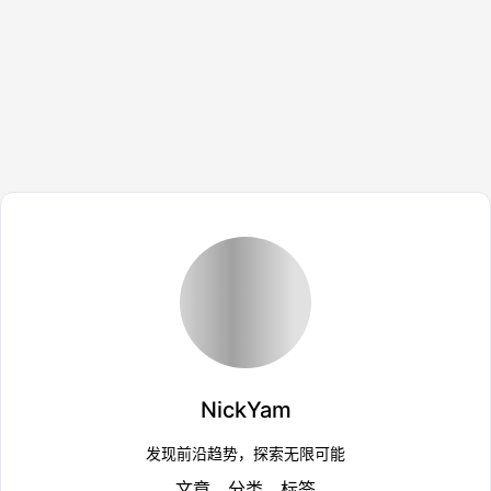
需要输入手机号验证身份怎
具，切换不同国家谷歌搜索
么办
结果！
免费eSIM怎么去找？还能领取2年全
免费eSIM流量卡IP韩国全球可用
球1GB流量！
Loading...
NickYam
发现前沿趋势，探索无限可能
文章
分类
标签