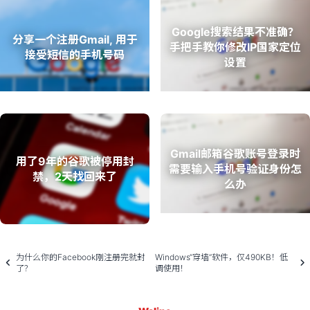
Google搜索结果不准确？
分享一个注册Gmail, 用于
手把手教你修改IP国家定位
接受短信的手机号码
设置
Gmail邮箱谷歌账号登录时
用了9年的谷歌被停用封
需要输入手机号验证身份怎
禁，2天找回来了
么办
为什么你的Facebook刚注册完就封
Windows“穿墙”软件，仅490KB！低
了？
调使用！