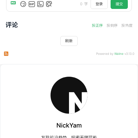
登录
提交
0
字
评论
按正序
按倒序
按热度
刷新
订阅本文评论
订阅本站评论
Powered by
Waline
v3.13.0
NickYam
发现前沿趋势，探索无限可能