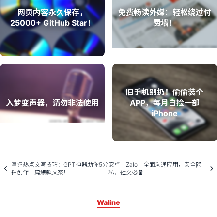
网页内容永久保存，
免费畅读外媒：轻松绕过付
25000+ GitHub Star！
费墙！
旧手机别扔！偷偷装个
入梦变声器，请勿非法使用
APP，每月白捡一部
iPhone
掌握热点文写技巧：GPT神器助你5分
安卓丨Zalo！全面沟通应用，安全隐
钟创作一篇爆款文案！
私，社交必备
Waline