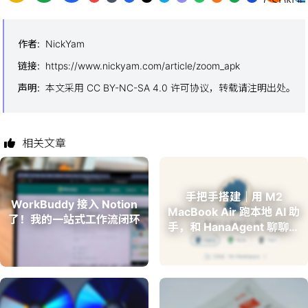
作者
:
NickYam
链接
:
https://www.nickyam.com/article/zoom_apk
声明
:
本文采用 CC BY-NC-SA 4.0 许可协议，转载请注明出处。
相关文章
手把手搭建｜用 M2
WorkBuddy 接入 Notion
MacBook Air 跑本地 AI 助
了！我的一站式工作流闭环
手，和 HanaAgent 聊聊人
生