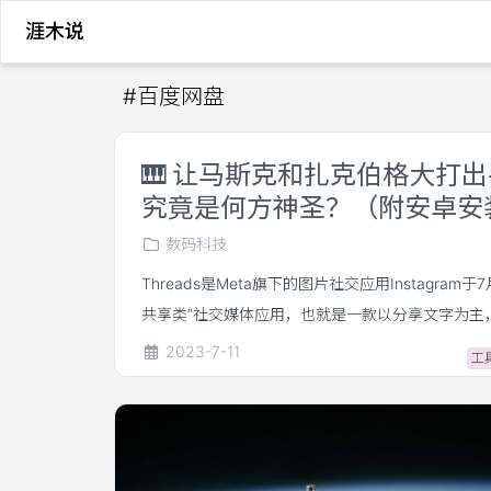
涯木说
#
百度网盘
🎹
让马斯克和扎克伯格大打出手的
究竟是何方神圣？（附安卓安
数码科技
Threads是Meta旗下的图片社交应用Instagram
共享类”社交媒体应用，也就是一款以分享文字为主
交媒体应用，图片、视频类的内容都可以正常发布
2023-7-11
工
就是一款类twitter的应用。threads的本意是什
路;脉络;线状物;思绪;贯穿的主线，和这款应用是比