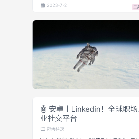
2023-7-2
工
🤖
安卓丨Linkedin！全球
业社交平台
数码科技