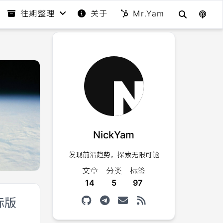
往期整理
关于
Mr.Yam
NickYam
发现前沿趋势，探索无限可能
文章
分类
标签
14
5
97
际版