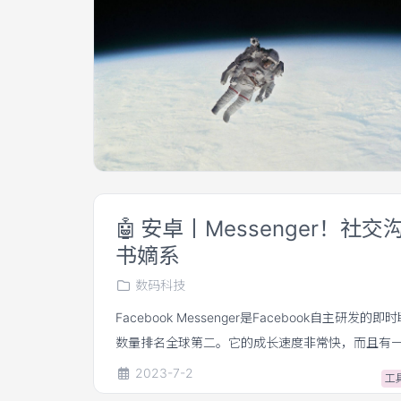
🤖
安卓丨Messenger！社交
书嫡系
数码科技
Facebook Messenger是Facebook自主研
数量排名全球第二。它的成长速度非常快，而且有
率较高——一般邮件的打开率在5%，但FB Messenge
2023-7-2
工
个小时内可以高达70%-80%。