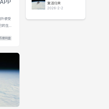
APP
复活归来
2026-2-2
国外很受
己的生活
的朋友快
百度网盘