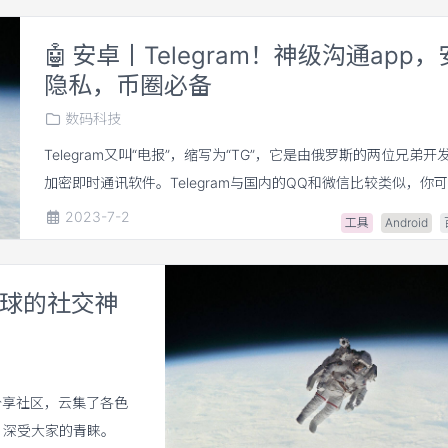
🤖
安卓丨Telegram！神级沟通app
隐私，币圈必备
数码科技
Telegram又叫“电报”，缩写为“TG”，它是由俄罗斯的两位兄弟开
加密即时通讯软件。Telegram与国内的QQ和微信比较类似，你
Telegram与好友聊天，也可以加入各种Telegram群组。
2023-7-2
工具
Android
靡全球的社交神
片分享社区，云集了各色
，深受大家的青睐。