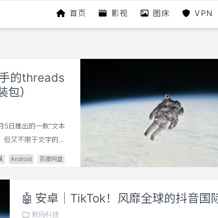
首页
影视
图床
VPN
threads
装包）
于7月5日推出的一款“文本
，但又不限于文字的社
。如果要类比的话，那
具
Android
百度网盘
么呢？大概意思是线索;思
较搭的。
🤖
安卓｜TikTok！风靡全球的抖音国
数码科技