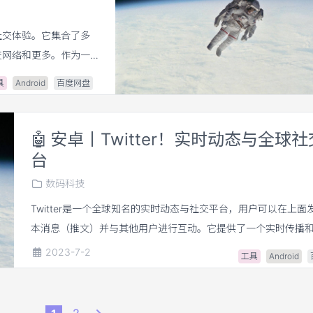
社交体验。它集合了多
交网络和更多。作为一
和同事保持紧密联系。
具
Android
百度网盘
🤖
安卓丨Twitter！实时动态与全球
台
数码科技
Twitter是一个全球知名的实时动态与社交平台，用户可以在上面
本消息（推文）并与其他用户进行互动。它提供了一个实时传播
闻、事件、兴趣话题的平台。
2023-7-2
工具
Android