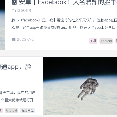
🤖
安卓丨Facebook！大名鼎鼎的脸书
数码科技
脸书（facebook）是一款非常流行的社交聊天软件。这款app在
欢迎。这个app有很多交友的机会。用户可以在这个app上分享自
和工作，也可以关注你喜欢的用户，认识很多外国朋友。感兴趣
2023-7-2
工具
Android
来下载吧。
沟通app，脸
发的即时聊天工具，现在的用户
一个巨大优势就是打开
r Blast的打开率在首
具
Android
百度网盘