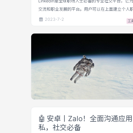
Linkedin是全球职场人士必备的专业社交平台，
交流和职业发展的平台。用户可以在上面建立个人
工作经历、技能和成就，吸引潜在雇主和业务合作
2023-7-2
工
🤖
安卓丨Zalo！全面沟通应
私，社交必备