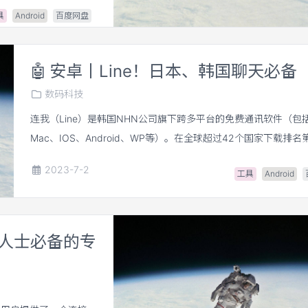
具
Android
百度网盘
🤖
安卓丨Line！日本、韩国聊天必备
数码科技
连我（Line）是韩国NHN公司旗下跨多平台的免费通讯软件（包
Mac、IOS、Android、WP等）。在全球超过42个国家下载排
日本，韩国以及泰国最常用的聊天软件是LINE。
2023-7-2
工具
Android
职场人士必备的专