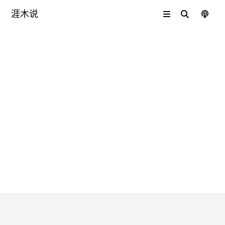
加密世界
涯木说
🕶️
黑客伪造盗版
Telegram，并购买了
607个高仿域名
发布于
:
2025-7-17
最后更新
:
2025-7-23
92
次查看
黑客
telegram
域名