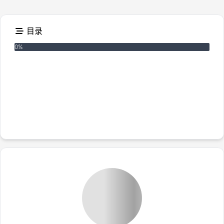
址，加简易图床部署详细教程
目录
Loading...
0
%
仿冒应用：表面“合规”，暗藏恶意
钓鱼页面：仿博客、堆关键词的“障眼法”
技术细节与域名特征
特殊策略：攻击“续命”的数据库复用术
MITRE攻击技术
威胁IOC