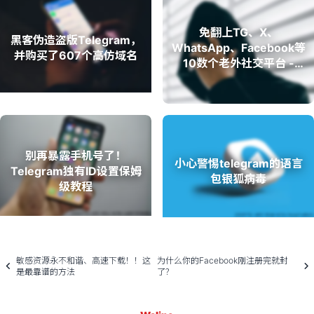
免翻上TG、X、
黑客伪造盗版Telegram，
WhatsApp、Facebook等
并购买了607个高仿域名
10数个老外社交平台 -
Beeper
别再暴露手机号了！
小心警惕telegram的语言
Telegram独有ID设置保姆
包银狐病毒
级教程
敏感资源永不和谐、高速下载！！这
为什么你的Facebook刚注册完就封
是最靠谱的方法
了？