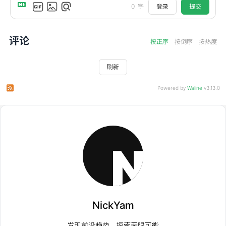
登录
提交
0
字
评论
按正序
按倒序
按热度
刷新
订阅本文评论
订阅本站评论
Powered by
Waline
v3.13.0
NickYam
发现前沿趋势，探索无限可能